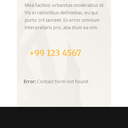
Mea facilisis urbanitas moderatius id.
Vis ei rationibus definiebas, eu qui
purto zril laoreet. Ex error omnium
interpretaris pro, alia illum ea vim.
+99 123 4567
Error:
Contact form not found.