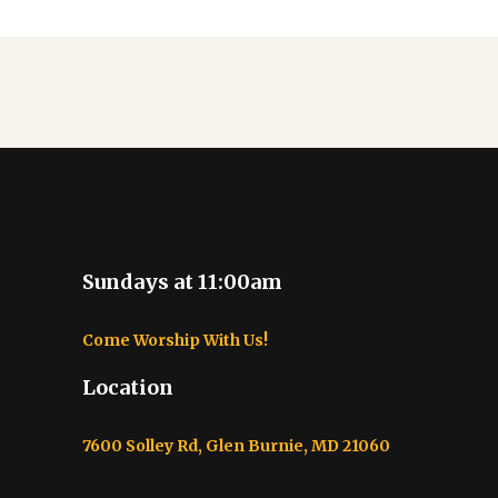
Sundays at 11:00am
Come Worship With Us!
Location
7600 Solley Rd, Glen Burnie, MD 21060