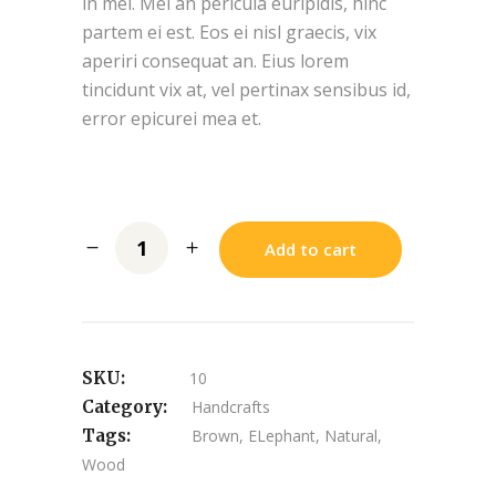
in mei. Mei an pericula euripidis, hinc
partem ei est. Eos ei nisl graecis, vix
aperiri consequat an. Eius lorem
tincidunt vix at, vel pertinax sensibus id,
error epicurei mea et.
Add to cart
SKU:
10
Category:
Handcrafts
Tags:
Brown
,
ELephant
,
Natural
,
Wood