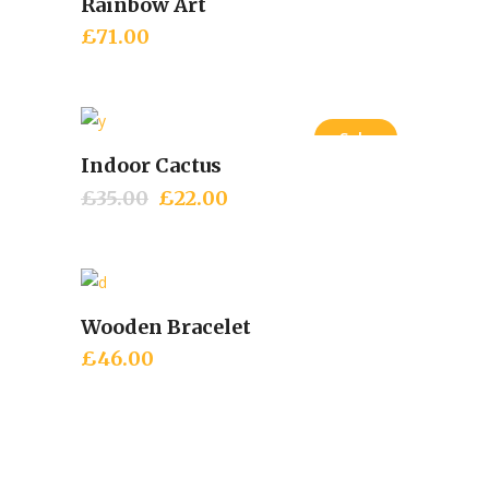
Rainbow Art
Add to cart
£
71.00
Sale
Indoor Cactus
Add to cart
£
35.00
£
22.00
Wooden Bracelet
Add to cart
£
46.00